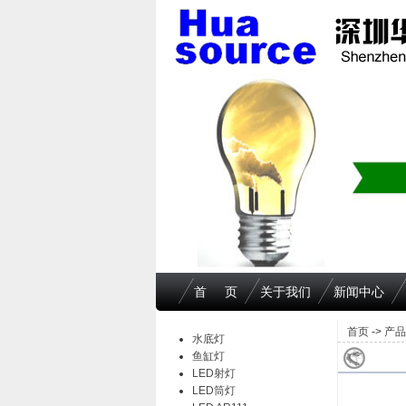
首 页
关于我们
新闻中心
首页
->
产品
水底灯
鱼缸灯
LED射灯
LED筒灯